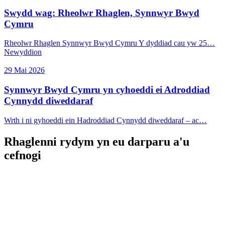
Swydd wag: Rheolwr Rhaglen, Synnwyr Bwyd
Cymru
Rheolwr Rhaglen Synnwyr Bwyd Cymru Y dyddiad cau yw 25…
Newyddion
29 Mai 2026
Synnwyr Bwyd Cymru yn cyhoeddi ei Adroddiad
Cynnydd diweddaraf
Wrth i ni gyhoeddi ein Hadroddiad Cynnydd diweddaraf – ac…
Rhaglenni rydym yn eu darparu a'u
cefnogi