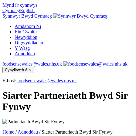
Mynd i'r cynnwys
Cymraeg
English
Synnwyr Bwyd Cymraeg
Amdanom Ni
Ein Gwaith
Newyddion
Digwyddiadau
Y Wasg
Adnoddau
foodsensewales@wales.nhs.uk
Cysylltwch â ni
E-bost:
foodsensewales@wales.nhs.uk
Siarter Partneriaeth Bwyd Sir
Fynwy
Home
/
Adnoddau
/
Siarter Partneriaeth Bwyd Sir Fynwy