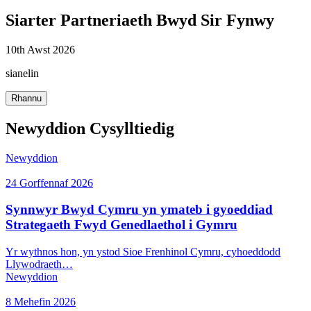
Siarter Partneriaeth Bwyd Sir Fynwy
10th Awst 2026
sianelin
Rhannu
Newyddion Cysylltiedig
Newyddion
24 Gorffennaf 2026
Synnwyr Bwyd Cymru yn ymateb i gyoeddiad
Strategaeth Fwyd Genedlaethol i Gymru
Yr wythnos hon, yn ystod Sioe Frenhinol Cymru, cyhoeddodd
Llywodraeth…
Newyddion
8 Mehefin 2026