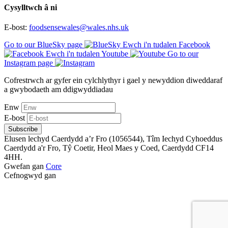
Cysylltwch â ni
E-bost:
foodsensewales@wales.nhs.uk
Go to our BlueSky page
Ewch i'n tudalen Facebook
Ewch i'n tudalen Youtube
Go to our
Instagram page
Cofrestrwch ar gyfer ein cylchlythyr i gael y newyddion diweddaraf
a gwybodaeth am ddigwyddiadau
Enw
E-bost
Subscribe
Elusen lechyd Caerdydd a’r Fro (1056544), Tîm Iechyd Cyhoeddus
Caerdydd a'r Fro, Tŷ Coetir, Heol Maes y Coed, Caerdydd CF14
4HH.
Gwefan gan
Core
Cefnogwyd gan