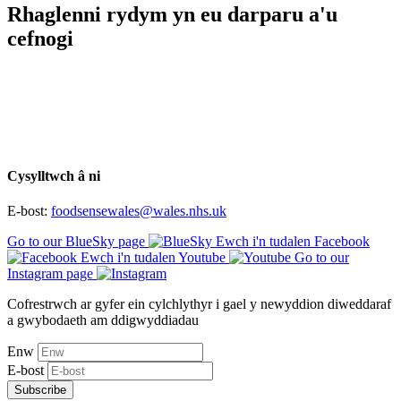
Rhaglenni rydym yn eu darparu a'u
cefnogi
Cysylltwch â ni
E-bost:
foodsensewales@wales.nhs.uk
Go to our BlueSky page
Ewch i'n tudalen Facebook
Ewch i'n tudalen Youtube
Go to our
Instagram page
Cofrestrwch ar gyfer ein cylchlythyr i gael y newyddion diweddaraf
a gwybodaeth am ddigwyddiadau
Enw
E-bost
Subscribe