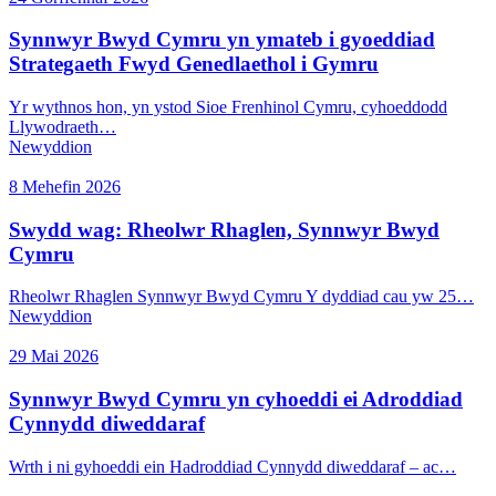
Synnwyr Bwyd Cymru yn ymateb i gyoeddiad
Strategaeth Fwyd Genedlaethol i Gymru
Yr wythnos hon, yn ystod Sioe Frenhinol Cymru, cyhoeddodd
Llywodraeth…
Newyddion
8 Mehefin 2026
Swydd wag: Rheolwr Rhaglen, Synnwyr Bwyd
Cymru
Rheolwr Rhaglen Synnwyr Bwyd Cymru Y dyddiad cau yw 25…
Newyddion
29 Mai 2026
Synnwyr Bwyd Cymru yn cyhoeddi ei Adroddiad
Cynnydd diweddaraf
Wrth i ni gyhoeddi ein Hadroddiad Cynnydd diweddaraf – ac…