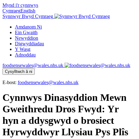
Mynd i'r cynnwys
Cymraeg
English
Synnwyr Bwyd Cymraeg
Amdanom Ni
Ein Gwaith
Newyddion
Digwyddiadau
Y Wasg
Adnoddau
foodsensewales@wales.nhs.uk
Cysylltwch â ni
E-bost:
foodsensewales@wales.nhs.uk
Cynnwys Dinasyddion Mewn
Gweithredu Dros Fwyd: Yr
hyn a ddysgwyd o brosiect
Hyrwyddwyr Llysiau Pys Plîs