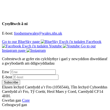
Cysylltwch â ni
E-bost:
foodsensewales@wales.nhs.uk
Go to our BlueSky page
Ewch i'n tudalen Facebook
Ewch i'n tudalen Youtube
Go to our
Instagram page
Cofrestrwch ar gyfer ein cylchlythyr i gael y newyddion diweddaraf
a gwybodaeth am ddigwyddiadau
Enw
E-bost
Subscribe
Elusen lechyd Caerdydd a’r Fro (1056544), Tîm Iechyd Cyhoeddus
Caerdydd a'r Fro, Tŷ Coetir, Heol Maes y Coed, Caerdydd CF14
4HH.
Gwefan gan
Core
Cefnogwyd gan