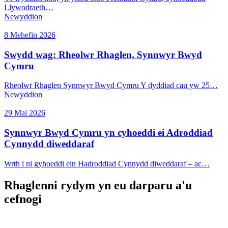
Llywodraeth…
Newyddion
8 Mehefin 2026
Swydd wag: Rheolwr Rhaglen, Synnwyr Bwyd
Cymru
Rheolwr Rhaglen Synnwyr Bwyd Cymru Y dyddiad cau yw 25…
Newyddion
29 Mai 2026
Synnwyr Bwyd Cymru yn cyhoeddi ei Adroddiad
Cynnydd diweddaraf
Wrth i ni gyhoeddi ein Hadroddiad Cynnydd diweddaraf – ac…
Rhaglenni rydym yn eu darparu a'u
cefnogi