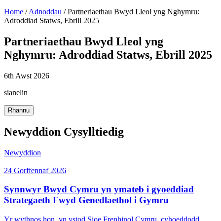
Home
/
Adnoddau
/
Partneriaethau Bwyd Lleol yng Nghymru:
Adroddiad Statws, Ebrill 2025
Partneriaethau Bwyd Lleol yng
Nghymru: Adroddiad Statws, Ebrill 2025
6th Awst 2026
sianelin
Rhannu
Newyddion Cysylltiedig
Newyddion
24 Gorffennaf 2026
Synnwyr Bwyd Cymru yn ymateb i gyoeddiad
Strategaeth Fwyd Genedlaethol i Gymru
Yr wythnos hon, yn ystod Sioe Frenhinol Cymru, cyhoeddodd