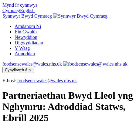
Mynd i'r cynnwys
Cymraeg
English
Synnwyr Bwyd Cymraeg
Amdanom Ni
Ein Gwaith
Newyddion
Digwyddiadau
Y Wasg
Adnoddau
foodsensewales@wales.nhs.uk
Cysylltwch â ni
E-bost:
foodsensewales@wales.nhs.uk
Partneriaethau Bwyd Lleol yng
Nghymru: Adroddiad Statws,
Ebrill 2025