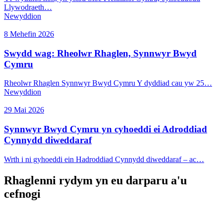
Llywodraeth…
Newyddion
8 Mehefin 2026
Swydd wag: Rheolwr Rhaglen, Synnwyr Bwyd
Cymru
Rheolwr Rhaglen Synnwyr Bwyd Cymru Y dyddiad cau yw 25…
Newyddion
29 Mai 2026
Synnwyr Bwyd Cymru yn cyhoeddi ei Adroddiad
Cynnydd diweddaraf
Wrth i ni gyhoeddi ein Hadroddiad Cynnydd diweddaraf – ac…
Rhaglenni rydym yn eu darparu a'u
cefnogi