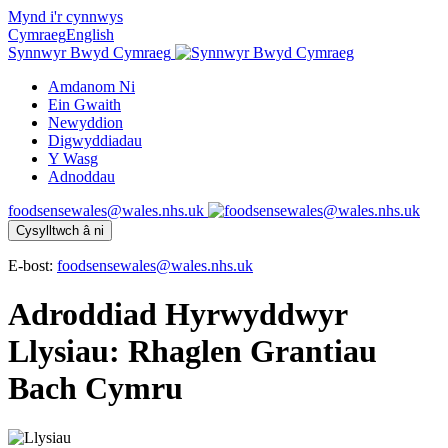
Mynd i'r cynnwys
Cymraeg
English
Synnwyr Bwyd Cymraeg
Amdanom Ni
Ein Gwaith
Newyddion
Digwyddiadau
Y Wasg
Adnoddau
foodsensewales@wales.nhs.uk
Cysylltwch â ni
E-bost:
foodsensewales@wales.nhs.uk
Adroddiad Hyrwyddwyr
Llysiau: Rhaglen Grantiau
Bach Cymru