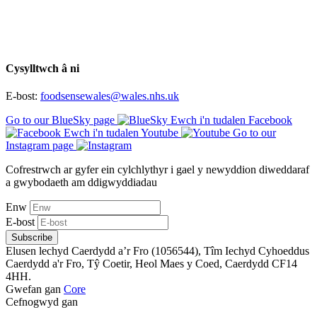
Cysylltwch â ni
E-bost:
foodsensewales@wales.nhs.uk
Go to our BlueSky page
Ewch i'n tudalen Facebook
Ewch i'n tudalen Youtube
Go to our
Instagram page
Cofrestrwch ar gyfer ein cylchlythyr i gael y newyddion diweddaraf
a gwybodaeth am ddigwyddiadau
Enw
E-bost
Subscribe
Elusen lechyd Caerdydd a’r Fro (1056544), Tîm Iechyd Cyhoeddus
Caerdydd a'r Fro, Tŷ Coetir, Heol Maes y Coed, Caerdydd CF14
4HH.
Gwefan gan
Core
Cefnogwyd gan