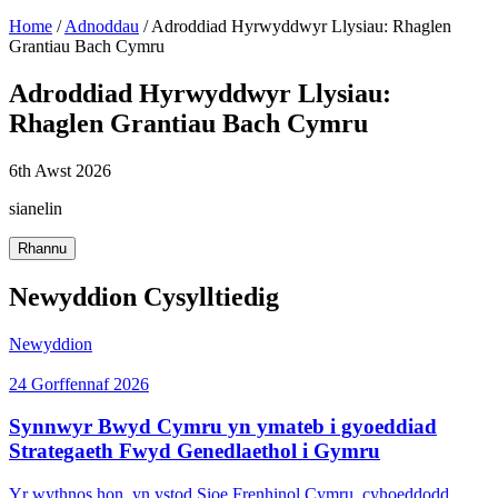
Home
/
Adnoddau
/
Adroddiad Hyrwyddwyr Llysiau: Rhaglen
Grantiau Bach Cymru
Adroddiad Hyrwyddwyr Llysiau:
Rhaglen Grantiau Bach Cymru
6th Awst 2026
sianelin
Rhannu
Newyddion Cysylltiedig
Newyddion
24 Gorffennaf 2026
Synnwyr Bwyd Cymru yn ymateb i gyoeddiad
Strategaeth Fwyd Genedlaethol i Gymru
Yr wythnos hon, yn ystod Sioe Frenhinol Cymru, cyhoeddodd