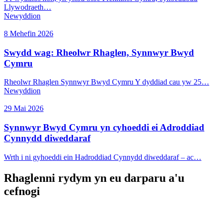
Llywodraeth…
Newyddion
8 Mehefin 2026
Swydd wag: Rheolwr Rhaglen, Synnwyr Bwyd
Cymru
Rheolwr Rhaglen Synnwyr Bwyd Cymru Y dyddiad cau yw 25…
Newyddion
29 Mai 2026
Synnwyr Bwyd Cymru yn cyhoeddi ei Adroddiad
Cynnydd diweddaraf
Wrth i ni gyhoeddi ein Hadroddiad Cynnydd diweddaraf – ac…
Rhaglenni rydym yn eu darparu a'u
cefnogi