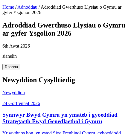
Home
/
Adnoddau
/
Adroddiad Gwerthuso Llysiau o Gymru ar
gyfer Ysgolion 2026
Adroddiad Gwerthuso Llysiau o Gymru
ar gyfer Ysgolion 2026
6th Awst 2026
sianelin
Rhannu
Newyddion Cysylltiedig
Newyddion
24 Gorffennaf 2026
Synnwyr Bwyd Cymru yn ymateb i gyoeddiad
Strategaeth Fwyd Genedlaethol i Gymru
Yr wythnos hon, yn ystod Sioe Frenhinol Cymru, cyhoeddodd