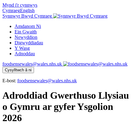
Mynd i'r cynnwys
Cymraeg
English
Synnwyr Bwyd Cymraeg
Amdanom Ni
Ein Gwaith
Newyddion
Digwyddiadau
Y Wasg
Adnoddau
foodsensewales@wales.nhs.uk
Cysylltwch â ni
E-bost:
foodsensewales@wales.nhs.uk
Adroddiad Gwerthuso Llysiau
o Gymru ar gyfer Ysgolion
2026