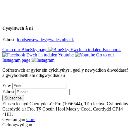
Cysylltwch â ni
E-bost:
foodsensewales@wales.nhs.uk
Go to our BlueSky page
Ewch i'n tudalen Facebook
Ewch i'n tudalen Youtube
Go to our
Instagram page
Cofrestrwch ar gyfer ein cylchlythyr i gael y newyddion diweddaraf
a gwybodaeth am ddigwyddiadau
Enw
E-bost
Subscribe
Elusen lechyd Caerdydd a’r Fro (1056544), Tîm Iechyd Cyhoeddus
Caerdydd a'r Fro, Tŷ Coetir, Heol Maes y Coed, Caerdydd CF14
4HH.
Gwefan gan
Core
Cefnogwyd gan