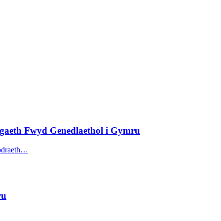
gaeth Fwyd Genedlaethol i Gymru
wodraeth…
ru