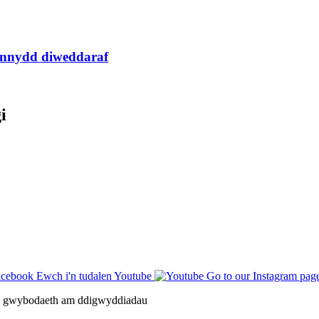
nnydd diweddaraf
i
Ewch i'n tudalen Youtube
Go to our Instagram pag
f a gwybodaeth am ddigwyddiadau