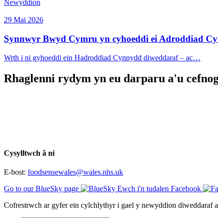
Newyddion
29 Mai 2026
Synnwyr Bwyd Cymru yn cyhoeddi ei Adroddiad Cy
Wrth i ni gyhoeddi ein Hadroddiad Cynnydd diweddaraf – ac…
Rhaglenni rydym yn eu darparu a'u cefnog
Cysylltwch â ni
E-bost:
foodsensewales@wales.nhs.uk
Go to our BlueSky page
Ewch i'n tudalen Facebook
Cofrestrwch ar gyfer ein cylchlythyr i gael y newyddion diweddara