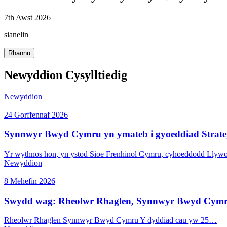
7th Awst 2026
sianelin
Rhannu
Newyddion Cysylltiedig
Newyddion
24 Gorffennaf 2026
Synnwyr Bwyd Cymru yn ymateb i gyoeddiad Strate
Yr wythnos hon, yn ystod Sioe Frenhinol Cymru, cyhoeddodd Lly
Newyddion
8 Mehefin 2026
Swydd wag: Rheolwr Rhaglen, Synnwyr Bwyd Cym
Rheolwr Rhaglen Synnwyr Bwyd Cymru Y dyddiad cau yw 25…