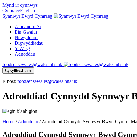
Mynd i'r cynnwys
Cymraeg
English
Synnwyr Bwyd Cymraeg
Amdanom Ni
Ein Gwaith
Newyddion
Digwyddiadau
Y Wasg
Adnoddau
foodsensewales@wales.nhs.uk
Cysylltwch â ni
E-bost:
foodsensewales@wales.nhs.uk
Adroddiad Cynnydd Synnwyr B
Home
/
Adnoddau
/
Adroddiad Cynnydd Synnwyr Bwyd Cymru: Mai
Adroddiad Cynnydd Synnwyr Bwyd Cymru