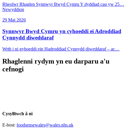
Rheolwr Rhaglen Synnwyr Bwyd Cymru Y dyddiad cau yw 25…
Newyddion
29 Mai 2026
Synnwyr Bwyd Cymru yn cyhoeddi ei Adroddiad
Cynnydd diweddaraf
Wrth i ni gyhoeddi ein Hadroddiad Cynnydd diweddaraf – ac…
Rhaglenni rydym yn eu darparu a'u
cefnogi
Cysylltwch â ni
E-bost:
foodsensewales@wales.nhs.uk