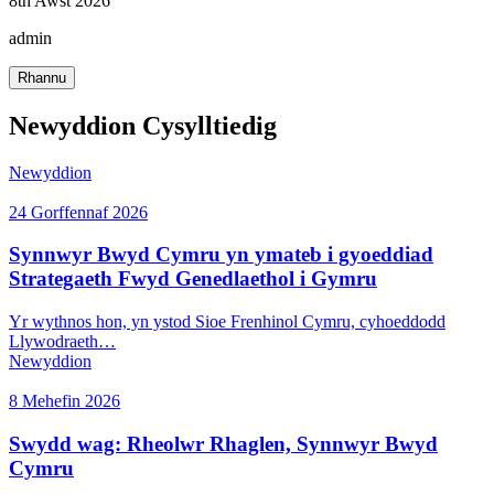
8th Awst 2026
admin
Rhannu
Newyddion Cysylltiedig
Newyddion
24 Gorffennaf 2026
Synnwyr Bwyd Cymru yn ymateb i gyoeddiad
Strategaeth Fwyd Genedlaethol i Gymru
Yr wythnos hon, yn ystod Sioe Frenhinol Cymru, cyhoeddodd
Llywodraeth…
Newyddion
8 Mehefin 2026
Swydd wag: Rheolwr Rhaglen, Synnwyr Bwyd
Cymru