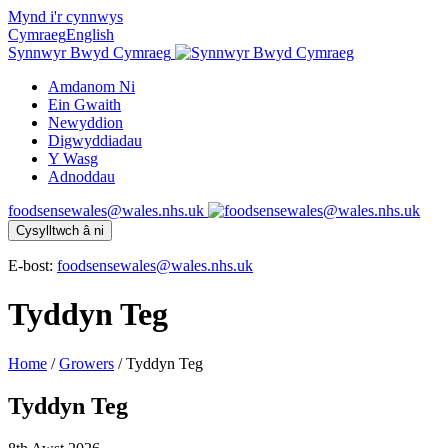
Mynd i'r cynnwys
Cymraeg
English
Synnwyr Bwyd Cymraeg
Amdanom Ni
Ein Gwaith
Newyddion
Digwyddiadau
Y Wasg
Adnoddau
foodsensewales@wales.nhs.uk
Cysylltwch â ni
E-bost:
foodsensewales@wales.nhs.uk
Tyddyn Teg
Home
/
Growers
/
Tyddyn Teg
Tyddyn Teg