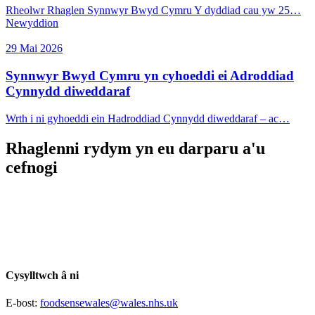
Rheolwr Rhaglen Synnwyr Bwyd Cymru Y dyddiad cau yw 25…
Newyddion
29 Mai 2026
Synnwyr Bwyd Cymru yn cyhoeddi ei Adroddiad
Cynnydd diweddaraf
Wrth i ni gyhoeddi ein Hadroddiad Cynnydd diweddaraf – ac…
Rhaglenni rydym yn eu darparu a'u
cefnogi
Cysylltwch â ni
E-bost:
foodsensewales@wales.nhs.uk