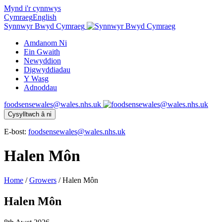
Mynd i'r cynnwys
Cymraeg
English
Synnwyr Bwyd Cymraeg
Amdanom Ni
Ein Gwaith
Newyddion
Digwyddiadau
Y Wasg
Adnoddau
foodsensewales@wales.nhs.uk
Cysylltwch â ni
E-bost:
foodsensewales@wales.nhs.uk
Halen Môn
Home
/
Growers
/
Halen Môn
Halen Môn