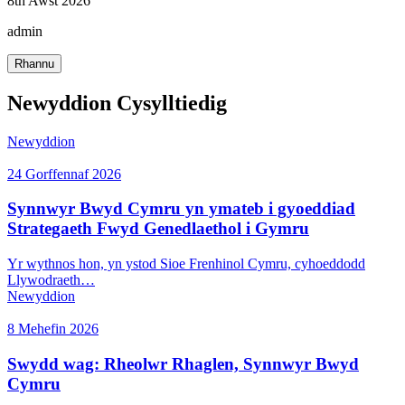
8th Awst 2026
admin
Rhannu
Newyddion Cysylltiedig
Newyddion
24 Gorffennaf 2026
Synnwyr Bwyd Cymru yn ymateb i gyoeddiad
Strategaeth Fwyd Genedlaethol i Gymru
Yr wythnos hon, yn ystod Sioe Frenhinol Cymru, cyhoeddodd
Llywodraeth…
Newyddion
8 Mehefin 2026
Swydd wag: Rheolwr Rhaglen, Synnwyr Bwyd
Cymru