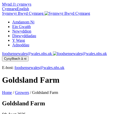
Mynd i'r cynnwys
Cymraeg
English
Synnwyr Bwyd Cymraeg
Amdanom Ni
Ein Gwaith
Newyddion
Digwyddiadau
Y Wasg
Adnoddau
foodsensewales@wales.nhs.uk
Cysylltwch â ni
E-bost:
foodsensewales@wales.nhs.uk
Goldsland Farm
Home
/
Growers
/
Goldsland Farm
Goldsland Farm