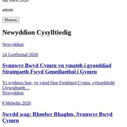
6th Awst 2026
admin
Rhannu
Newyddion Cysylltiedig
Newyddion
24 Gorffennaf 2026
Synnwyr Bwyd Cymru yn ymateb i gyoeddiad
Strategaeth Fwyd Genedlaethol i Gymru
Yr wythnos hon, yn ystod Sioe Frenhinol Cymru, cyhoeddodd
Llywodraeth…
Newyddion
8 Mehefin 2026
Swydd wag: Rheolwr Rhaglen, Synnwyr Bwyd
Cymru