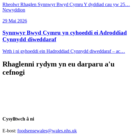
Rheolwr Rhaglen Synnwyr Bwyd Cymru Y dyddiad cau yw 25…
Newyddion
29 Mai 2026
Synnwyr Bwyd Cymru yn cyhoeddi ei Adroddiad
Cynnydd diweddaraf
Wrth i ni gyhoeddi ein Hadroddiad Cynnydd diweddaraf – ac…
Rhaglenni rydym yn eu darparu a'u
cefnogi
Cysylltwch â ni
E-bost:
foodsensewales@wales.nhs.uk