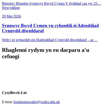
Rheolwr Rhaglen Synnwyr Bwyd Cymru Y dyddiad cau yw 25…
Newyddion
29 Mai 2026
Synnwyr Bwyd Cymru yn cyhoeddi ei Adroddiad
Cynnydd diweddaraf
Wrth i ni gyhoeddi ein Hadroddiad Cynnydd diweddaraf – ac…
Rhaglenni rydym yn eu darparu a'u
cefnogi
Cysylltwch â ni
E-bost:
foodsensewales@wales.nhs.uk