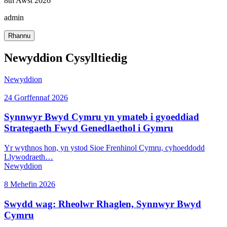
8th Awst 2026
admin
Rhannu
Newyddion Cysylltiedig
Newyddion
24 Gorffennaf 2026
Synnwyr Bwyd Cymru yn ymateb i gyoeddiad
Strategaeth Fwyd Genedlaethol i Gymru
Yr wythnos hon, yn ystod Sioe Frenhinol Cymru, cyhoeddodd
Llywodraeth…
Newyddion
8 Mehefin 2026
Swydd wag: Rheolwr Rhaglen, Synnwyr Bwyd
Cymru