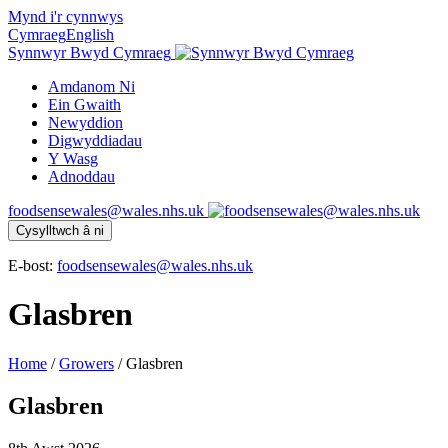
Mynd i'r cynnwys
Cymraeg
English
Synnwyr Bwyd Cymraeg
Amdanom Ni
Ein Gwaith
Newyddion
Digwyddiadau
Y Wasg
Adnoddau
foodsensewales@wales.nhs.uk
Cysylltwch â ni
E-bost:
foodsensewales@wales.nhs.uk
Glasbren
Home
/
Growers
/
Glasbren
Glasbren