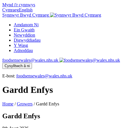
Mynd i'r cynnwys
Cymraeg
English
Synnwyr Bwyd Cymraeg
Amdanom Ni
Ein Gwaith
Newyddion
Digwyddiadau
Y Wasg
Adnoddau
foodsensewales@wales.nhs.uk
Cysylltwch â ni
E-bost:
foodsensewales@wales.nhs.uk
Gardd Enfys
Home
/
Growers
/
Gardd Enfys
Gardd Enfys