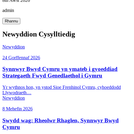
8th Awst 2026
admin
Rhannu
Newyddion Cysylltiedig
Newyddion
24 Gorffennaf 2026
Synnwyr Bwyd Cymru yn ymateb i gyoeddiad
Strategaeth Fwyd Genedlaethol i Gymru
Yr wythnos hon, yn ystod Sioe Frenhinol Cymru, cyhoeddodd
Llywodraeth…
Newyddion
8 Mehefin 2026
Swydd wag: Rheolwr Rhaglen, Synnwyr Bwyd
Cymru