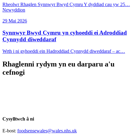
Rheolwr Rhaglen Synnwyr Bwyd Cymru Y dyddiad cau yw 25…
Newyddion
29 Mai 2026
Synnwyr Bwyd Cymru yn cyhoeddi ei Adroddiad
Cynnydd diweddaraf
Wrth i ni gyhoeddi ein Hadroddiad Cynnydd diweddaraf – ac…
Rhaglenni rydym yn eu darparu a'u
cefnogi
Cysylltwch â ni
E-bost:
foodsensewales@wales.nhs.uk