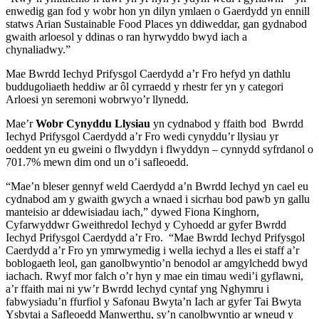
enwedig gan fod y wobr hon yn dilyn ymlaen o Gaerdydd yn ennill
statws Arian Sustainable Food Places yn ddiweddar, gan gydnabod
gwaith arloesol y ddinas o ran hyrwyddo bwyd iach a
chynaliadwy.”
Mae Bwrdd Iechyd Prifysgol Caerdydd a’r Fro hefyd yn dathlu
buddugoliaeth heddiw ar ôl cyrraedd y rhestr fer yn y categori
Arloesi yn seremoni wobrwyo’r llynedd.
Mae’r
Wobr Cynyddu Llysiau
yn cydnabod y ffaith bod Bwrdd
Iechyd Prifysgol Caerdydd a’r Fro wedi cynyddu’r llysiau yr
oeddent yn eu gweini o flwyddyn i flwyddyn – cynnydd syfrdanol o
701.7% mewn dim ond un o’i safleoedd.
“Mae’n bleser gennyf weld Caerdydd a’n Bwrdd Iechyd yn cael eu
cydnabod am y gwaith gwych a wnaed i sicrhau bod pawb yn gallu
manteisio ar ddewisiadau iach,” dywed Fiona Kinghorn,
Cyfarwyddwr Gweithredol Iechyd y Cyhoedd ar gyfer Bwrdd
Iechyd Prifysgol Caerdydd a’r Fro. “Mae Bwrdd Iechyd Prifysgol
Caerdydd a’r Fro yn ymrwymedig i wella iechyd a lles ei staff a’r
boblogaeth leol, gan ganolbwyntio’n benodol ar amgylchedd bwyd
iachach. Rwyf mor falch o’r hyn y mae ein timau wedi’i gyflawni,
a’r ffaith mai ni yw’r Bwrdd Iechyd cyntaf yng Nghymru i
fabwysiadu’n ffurfiol y Safonau Bwyta’n Iach ar gyfer Tai Bwyta
Ysbytai a Safleoedd Manwerthu, sy’n canolbwyntio ar wneud y