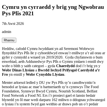
Cymru yn cyrraedd y brig yng Ngwobrau
Pys Plîs 2021
7th Awst 2026
admin
Rhannu
Heddiw, cafodd Cymru lwyddiant yn ail Seremoni Wobrwyo
flynyddol Pys Plîs lle y cyhoeddwyd enwau’r enillwyr a’r ail orau ar
gyfer y cynnydd a wnaed yn 2019/2020. Gyda chyfanswm o bum
enwebiad, aeth Addunedwyr Pys Plîs o Gymru ymlaen i ennill dwy
wobr o blith y saith categori – gyda
Chaerdydd
dod i’r brig yn y
Wobr Dinas Llysiau
a
Bwrdd Iechyd Prifysgol Caerdydd a’r
Fro
yn ennill y
Wobr Cynyddu Llysiau
.
Menter arloesol ledled y DU yw Pys Plîs sy’n canolbwyntio’n
benodol ar lysiau ac mae’n bartneriaeth sy’n cynnwys The Food
Foundation, Synnwyr Bwyd Cymru, Nourish Scotland, Belfast
Food Network a Food NI. Ers i’r prosiect gael ei lansio bedair
blynedd yn ôl mae wedi darparu 162 miliwn o ddognau ychwanegol
o lysiau i’n system fwyd gan weithio ar draws pob un o’r pedair