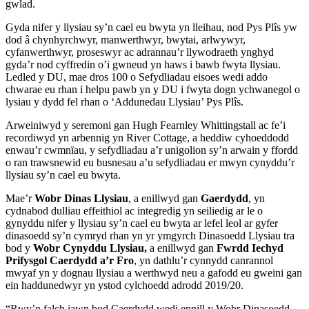
gwlad.
Gyda nifer y llysiau sy’n cael eu bwyta yn lleihau, nod Pys Plîs yw
dod â chynhyrchwyr, manwerthwyr, bwytai, arlwywyr,
cyfanwerthwyr, proseswyr ac adrannau’r llywodraeth ynghyd
gyda’r nod cyffredin o’i gwneud yn haws i bawb fwyta llysiau.
Ledled y DU, mae dros 100 o Sefydliadau eisoes wedi addo
chwarae eu rhan i helpu pawb yn y DU i fwyta dogn ychwanegol o
lysiau y dydd fel rhan o ‘Addunedau Llysiau’ Pys Plîs.
Arweiniwyd y seremoni gan Hugh Fearnley Whittingstall ac fe’i
recordiwyd yn arbennig yn River Cottage, a heddiw cyhoeddodd
enwau’r cwmnïau, y sefydliadau a’r unigolion sy’n arwain y ffordd
o ran trawsnewid eu busnesau a’u sefydliadau er mwyn cynyddu’r
llysiau sy’n cael eu bwyta.
Mae’r
Wobr Dinas Llysiau
, a enillwyd gan
Gaerdydd
, yn
cydnabod dulliau effeithiol ac integredig yn seiliedig ar le o
gynyddu nifer y llysiau sy’n cael eu bwyta ar lefel leol ar gyfer
dinasoedd sy’n cymryd rhan yn yr ymgyrch Dinasoedd Llysiau tra
bod y
Wobr Cynyddu Llysiau,
a enillwyd gan
Fwrdd Iechyd
Prifysgol Caerdydd a’r Fro
, yn dathlu’r cynnydd canrannol
mwyaf yn y dognau llysiau a werthwyd neu a gafodd eu gweini gan
ein haddunedwyr yn ystod cylchoedd adrodd 2019/20.
“Rwy’n falch iawn bod Caerdydd wedi ennill y Wobr Dinasoedd