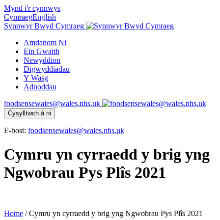
Mynd i'r cynnwys
Cymraeg
English
Synnwyr Bwyd Cymraeg
Amdanom Ni
Ein Gwaith
Newyddion
Digwyddiadau
Y Wasg
Adnoddau
foodsensewales@wales.nhs.uk
Cysylltwch â ni
E-bost:
foodsensewales@wales.nhs.uk
Cymru yn cyrraedd y brig yng
Ngwobrau Pys Plîs 2021
Home
/
Cymru yn cyrraedd y brig yng Ngwobrau Pys Plîs 2021