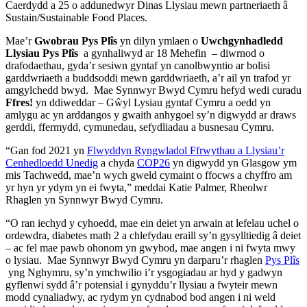
Caerdydd a 25 o addunedwyr Dinas Llysiau mewn partneriaeth â
Sustain/Sustainable Food Places.
Mae’r
Gwobrau Pys Plîs
yn dilyn ymlaen o
Uwchgynhadledd
Llysiau Pys Plîs
a gynhaliwyd ar 18 Mehefin – diwrnod o
drafodaethau, gyda’r sesiwn gyntaf yn canolbwyntio ar bolisi
garddwriaeth a buddsoddi mewn garddwriaeth, a’r ail yn trafod yr
amgylchedd bwyd. Mae Synnwyr Bwyd Cymru hefyd wedi curadu
Ffres!
yn ddiweddar – Gŵyl Lysiau gyntaf Cymru a oedd yn
amlygu ac yn arddangos y gwaith anhygoel sy’n digwydd ar draws
gerddi, ffermydd, cymunedau, sefydliadau a busnesau Cymru.
“Gan fod 2021 yn
Flwyddyn Ryngwladol Ffrwythau a Llysiau’r
Cenhedloedd Unedig
a chyda
COP26
yn digwydd yn Glasgow ym
mis Tachwedd, mae’n wych gweld cymaint o ffocws a chyffro am
yr hyn yr ydym yn ei fwyta,” meddai Katie Palmer, Rheolwr
Rhaglen yn Synnwyr Bwyd Cymru.
“O ran iechyd y cyhoedd, mae ein deiet yn arwain at lefelau uchel o
ordewdra, diabetes math 2 a chlefydau eraill sy’n gysylltiedig â deiet
– ac fel mae pawb ohonom yn gwybod, mae angen i ni fwyta mwy
o lysiau. Mae Synnwyr Bwyd Cymru yn darparu’r rhaglen
Pys Plîs
yng Nghymru, sy’n ymchwilio i’r ysgogiadau ar hyd y gadwyn
gyflenwi sydd â’r potensial i gynyddu’r llysiau a fwyteir mewn
modd cynaliadwy, ac rydym yn cydnabod bod angen i ni weld