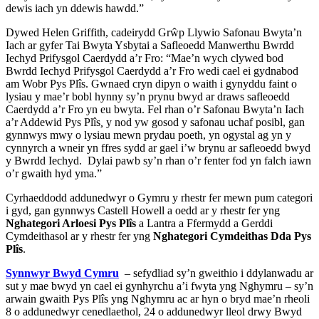
dewis iach yn ddewis hawdd.”
Dywed Helen Griffith, cadeirydd Grŵp Llywio Safonau Bwyta’n
Iach ar gyfer Tai Bwyta Ysbytai a Safleoedd Manwerthu Bwrdd
Iechyd Prifysgol Caerdydd a’r Fro: “Mae’n wych clywed bod
Bwrdd Iechyd Prifysgol Caerdydd a’r Fro wedi cael ei gydnabod
am Wobr Pys Plîs. Gwnaed cryn dipyn o waith i gynyddu faint o
lysiau y mae’r bobl hynny sy’n prynu bwyd ar draws safleoedd
Caerdydd a’r Fro yn eu bwyta. Fel rhan o’r Safonau Bwyta’n Iach
a’r Addewid Pys Plîs
,
y nod yw gosod y safonau uchaf posibl, gan
gynnwys mwy o lysiau mewn prydau poeth, yn ogystal ag yn y
cynnyrch a wneir yn ffres sydd ar gael i’w brynu ar safleoedd bwyd
y Bwrdd Iechyd. Dylai pawb sy’n rhan o’r fenter fod yn falch iawn
o’r gwaith hyd yma.”
Cyrhaeddodd addunedwyr o Gymru y rhestr fer mewn pum categori
i gyd, gan gynnwys Castell Howell a oedd ar y rhestr fer yng
Nghategori Arloesi Pys Plîs
a Lantra a Ffermydd a Gerddi
Cymdeithasol ar y rhestr fer yng
Nghategori Cymdeithas Dda Pys
Plîs
.
Synnwyr Bwyd Cymru
– sefydliad sy’n gweithio i ddylanwadu ar
sut y mae bwyd yn cael ei gynhyrchu a’i fwyta yng Nghymru – sy’n
arwain gwaith Pys Plîs yng Nghymru ac ar hyn o bryd mae’n rheoli
8 o addunedwyr cenedlaethol, 24 o addunedwyr lleol drwy Bwyd