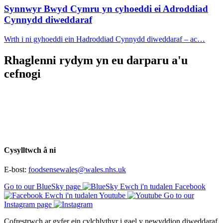
Synnwyr Bwyd Cymru yn cyhoeddi ei Adroddiad
Cynnydd diweddaraf
Wrth i ni gyhoeddi ein Hadroddiad Cynnydd diweddaraf – ac…
Rhaglenni rydym yn eu darparu a'u
cefnogi
Cysylltwch â ni
E-bost:
foodsensewales@wales.nhs.uk
Go to our BlueSky page
Ewch i'n tudalen Facebook
Ewch i'n tudalen Youtube
Go to our
Instagram page
Cofrestrwch ar gyfer ein cylchlythyr i gael y newyddion diweddaraf