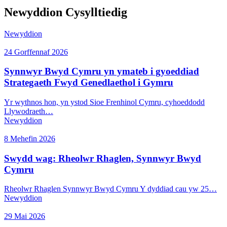
Newyddion Cysylltiedig
Newyddion
24 Gorffennaf 2026
Synnwyr Bwyd Cymru yn ymateb i gyoeddiad
Strategaeth Fwyd Genedlaethol i Gymru
Yr wythnos hon, yn ystod Sioe Frenhinol Cymru, cyhoeddodd
Llywodraeth…
Newyddion
8 Mehefin 2026
Swydd wag: Rheolwr Rhaglen, Synnwyr Bwyd
Cymru
Rheolwr Rhaglen Synnwyr Bwyd Cymru Y dyddiad cau yw 25…
Newyddion
29 Mai 2026