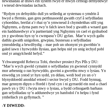
newidiadau ar draws ein system fwyd er mwyn cefnogi defnyddwyr
i wneud dewisiadau iachach.
“Rydym yn defnyddio dull yn seiliedig ar systemau o ymdrin â
bwyd a ffermio, gan greu perthnasoedd gwaith cryf â sefydliadau
cyhoeddus, breifat a’r rhai sy’n ymwneud â chymdeithas sifil yng
Nghymru, a dyma pam rwy’n falch iawn bod y gwaith a wnaed gan
ein haddunedwyr a’n partneriaid yng Nghymru yn cael ei gydnabod
yn y gwobrau hyn sy’n cwmpasu’r DU gyfan. Mae’n wych gallu
dathlu gwaith unigolion, grwpiau, busnesau a sefydliadau
ymroddedig a brwdfrydig – mae pob un ohonynt yn gweithio’n
galed iawn i hyrwyddo llysiau, gan helpu nid yn unig iechyd pobl
ond yr amgylchedd hefyd.”
Ychwanegodd Rebecca Tobi, rheolwr prosiect Pys Plîs y DU:
“Mae’n wych gweld cymaint o sefydliadau yn gwneud cynnydd
mor arbennig o ran hyrwyddo, gweini a gwerthu mwy o lysiau. Yn
enwedig yn ystod yr hyn sydd, yn ddiau, wedi bod yn un o’r
blynyddoedd anoddaf erioed i sector bwyd y DU. Fodd bynnag,
mae gennym dipyn o ffordd i fynd cyn i ni gyrraedd ein nod a chael
pawb yn y DU i fwyta mwy o lysiau, a bydd cefnogaeth barhaus
gan sefydliadau sy’n addunedwyr yn hanfodol i’n helpu i fynd
ymhellach yn gyflymach. ”
-Y DIWEDD-