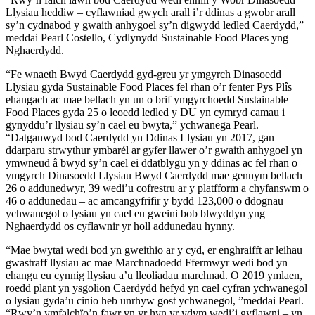
Llysiau heddiw – cyflawniad gwych arall i’r ddinas a gwobr arall
sy’n cydnabod y gwaith anhygoel sy’n digwydd ledled Caerdydd,”
meddai Pearl Costello, Cydlynydd Sustainable Food Places yng
Nghaerdydd.
“Fe wnaeth Bwyd Caerdydd gyd-greu yr ymgyrch Dinasoedd
Llysiau gyda Sustainable Food Places fel rhan o’r fenter Pys Plîs
ehangach ac mae bellach yn un o brif ymgyrchoedd Sustainable
Food Places gyda 25 o leoedd ledled y DU yn cymryd camau i
gynyddu’r llysiau sy’n cael eu bwyta,” ychwanega Pearl.
“Datganwyd bod Caerdydd yn Ddinas Llysiau yn 2017, gan
ddarparu strwythur ymbarél ar gyfer llawer o’r gwaith anhygoel yn
ymwneud â bwyd sy’n cael ei ddatblygu yn y ddinas ac fel rhan o
ymgyrch Dinasoedd Llysiau Bwyd Caerdydd mae gennym bellach
26 o addunedwyr, 39 wedi’u cofrestru ar y platfform a chyfanswm o
46 o addunedau – ac amcangyfrifir y bydd 123,000 o ddognau
ychwanegol o lysiau yn cael eu gweini bob blwyddyn yng
Nghaerdydd os cyflawnir yr holl addunedau hynny.
“Mae bwytai wedi bod yn gweithio ar y cyd, er enghraifft ar leihau
gwastraff llysiau ac mae Marchnadoedd Ffermwyr wedi bod yn
ehangu eu cynnig llysiau a’u lleoliadau marchnad. O 2019 ymlaen,
roedd plant yn ysgolion Caerdydd hefyd yn cael cyfran ychwanegol
o lysiau gyda’u cinio heb unrhyw gost ychwanegol, ”meddai Pearl.
“Rwy’n ymfalchïo’n fawr yn yr hyn yr ydym wedi’i gyflawni – yn