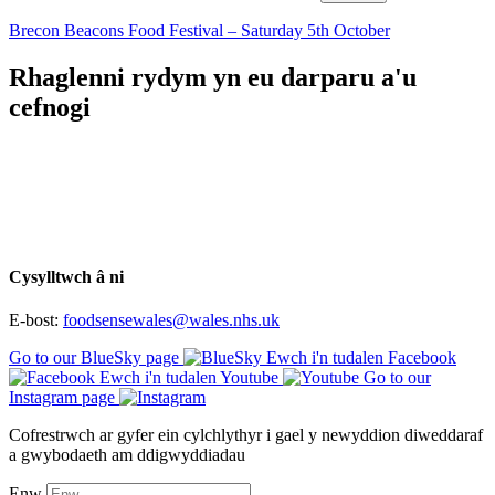
Brecon Beacons Food Festival – Saturday 5th October
Rhaglenni rydym yn eu darparu a'u
cefnogi
Cysylltwch â ni
E-bost:
foodsensewales@wales.nhs.uk
Go to our BlueSky page
Ewch i'n tudalen Facebook
Ewch i'n tudalen Youtube
Go to our
Instagram page
Cofrestrwch ar gyfer ein cylchlythyr i gael y newyddion diweddaraf
a gwybodaeth am ddigwyddiadau
Enw