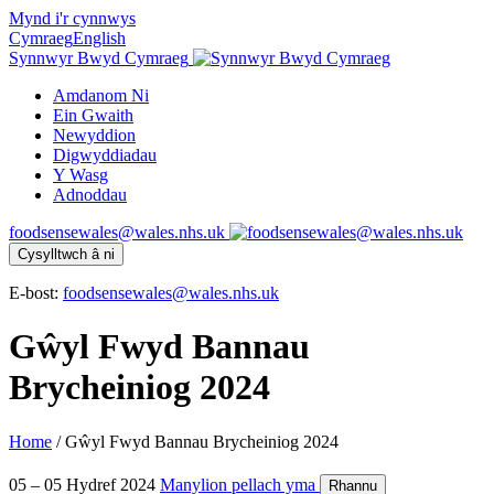
Mynd i'r cynnwys
Cymraeg
English
Synnwyr Bwyd Cymraeg
Amdanom Ni
Ein Gwaith
Newyddion
Digwyddiadau
Y Wasg
Adnoddau
foodsensewales@wales.nhs.uk
Cysylltwch â ni
E-bost:
foodsensewales@wales.nhs.uk
Gŵyl Fwyd Bannau
Brycheiniog 2024
Home
/
Gŵyl Fwyd Bannau Brycheiniog 2024
05 – 05 Hydref 2024
Manylion pellach yma
Rhannu