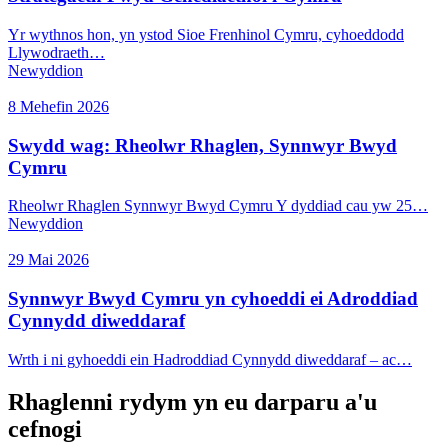
Yr wythnos hon, yn ystod Sioe Frenhinol Cymru, cyhoeddodd
Llywodraeth…
Newyddion
8 Mehefin 2026
Swydd wag: Rheolwr Rhaglen, Synnwyr Bwyd
Cymru
Rheolwr Rhaglen Synnwyr Bwyd Cymru Y dyddiad cau yw 25…
Newyddion
29 Mai 2026
Synnwyr Bwyd Cymru yn cyhoeddi ei Adroddiad
Cynnydd diweddaraf
Wrth i ni gyhoeddi ein Hadroddiad Cynnydd diweddaraf – ac…
Rhaglenni rydym yn eu darparu a'u
cefnogi