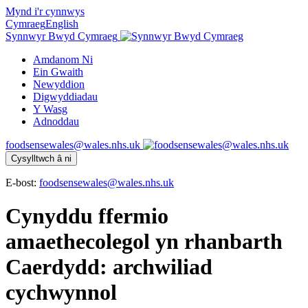
Mynd i'r cynnwys
Cymraeg
English
Synnwyr Bwyd Cymraeg
Amdanom Ni
Ein Gwaith
Newyddion
Digwyddiadau
Y Wasg
Adnoddau
foodsensewales@wales.nhs.uk
Cysylltwch â ni
E-bost:
foodsensewales@wales.nhs.uk
Cynyddu ffermio
amaethecolegol yn rhanbarth
Caerdydd: archwiliad
cychwynnol