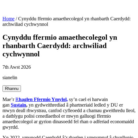
Home
/
Cynyddu ffermio amaethecolegol yn rhanbarth Caerdydd:
archwiliad cychwynnol
Cynyddu ffermio amaethecolegol yn
rhanbarth Caerdydd: archwiliad
cychwynnol
7th Awst 2026
sianelin
Rhannu
Mae’r
R
haglen Ffermio Ymylol,
sy’n cael ei harwain
gan
Sustain
,
yn gydweithrediad â phartneriaid ledled y DU er
mwyn deall rhwystrau, canfod cyfleoedd a chamau gweithredu lleol,
a datblygu polisi cenedlaethol er mwyn galluogi ffermio
amaethecolegol ar gyrion dinasoedd fel rhan o adferiad economaidd
gwyrdd.
Yn 2022, ymunodd Caerdydd â’r rhaglen i ymgymryd â chynllunio