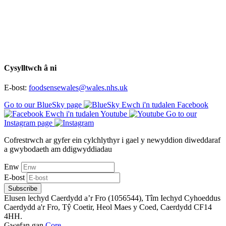
Cysylltwch â ni
E-bost:
foodsensewales@wales.nhs.uk
Go to our BlueSky page
Ewch i'n tudalen Facebook
Ewch i'n tudalen Youtube
Go to our
Instagram page
Cofrestrwch ar gyfer ein cylchlythyr i gael y newyddion diweddaraf
a gwybodaeth am ddigwyddiadau
Enw
E-bost
Subscribe
Elusen lechyd Caerdydd a’r Fro (1056544), Tîm Iechyd Cyhoeddus
Caerdydd a'r Fro, Tŷ Coetir, Heol Maes y Coed, Caerdydd CF14
4HH.
Gwefan gan
Core