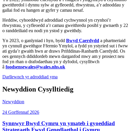
gweithredol i dynnu sylw at gyfleoedd, rhwystrau, a’r adnoddau y
gallai fod eu hangen ar gyfer y camau nesaf.
Heddiw, cyhoeddwyd adroddiad cychwynnol yn crynhoi’r
rhwystrau, y cyfleoedd a’r camau gweithredu posibl y gwnaeth y 22
o randdeiliaid eu nodi yn ystod y gweithdy.
Yn 2023, o ganlyniad i hyn, bydd
Bwyd Caerdydd
a phartneriaid
yn cynnull gweithgor Ffermio Ymylol, a fydd yn ystyried sut i fwrw
ati gyda’r gwaith hwn ar draws Prifddinas-Ranbarth Caerdydd. Os
oes gennych ddiddordeb mewn darganfod mwy am y prosiect neu
fod yn rhan o drafodaethau yn y dyfodol, cysylltwch
â
foodsensewales@wales.nhs.uk
Darllewnch yr adroddiad yma
Newyddion Cysylltiedig
Newyddion
24 Gorffennaf 2026
Synnwyr Bwyd Cymru yn ymateb i gyoeddiad
Strategaeth Fwyd Genedlaethol i Gymru