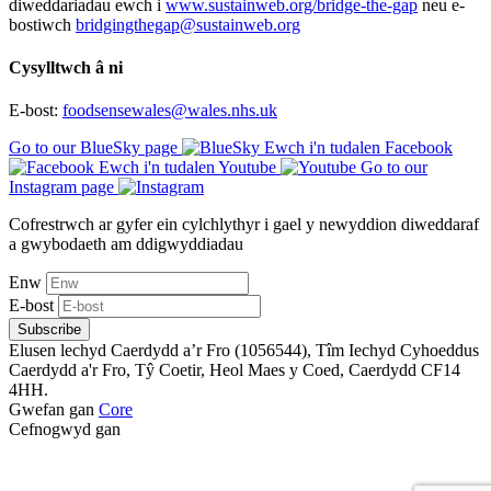
diweddariadau ewch i
www.sustainweb.org/bridge-the-gap
neu e-
bostiwch
bridgingthegap@sustainweb.org
Cysylltwch â ni
E-bost:
foodsensewales@wales.nhs.uk
Go to our BlueSky page
Ewch i'n tudalen Facebook
Ewch i'n tudalen Youtube
Go to our
Instagram page
Cofrestrwch ar gyfer ein cylchlythyr i gael y newyddion diweddaraf
a gwybodaeth am ddigwyddiadau
Enw
E-bost
Subscribe
Elusen lechyd Caerdydd a’r Fro (1056544), Tîm Iechyd Cyhoeddus
Caerdydd a'r Fro, Tŷ Coetir, Heol Maes y Coed, Caerdydd CF14
4HH.
Gwefan gan
Core
Cefnogwyd gan