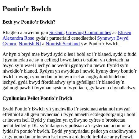
Pontio’r Bwlch
Beth yw Pontio’r Bwlch?
Rhaglen a arweinir gan
Sustain
,
Growing Communities
ac
Elusen
Alexandra Rose
gyda’r partneriaid cenedlaethol
Synnwyr Bwyd
Cymru
,
Nourish NI
a
Nourish Scotland
yw Pontio’r Bwlch.
Ar hyn o bryd mae bwyd sydd o les i bobl ac i’r blaned, sydd o fudd
i gymunedau ac sy’n cefnogi bywoliaeth o safon, yn ddrytach na
bwyd sy’n wael i iechyd ac wedi’i gynhyrchu mewn ffyrdd sy’n
niweidio’r blaned. Rydym yn awyddus i newid hynny drwy bontio’r
bwlch rhwng cymunedau ar incwm isel ac anghydraddoldebau
iechyd, gyda bwyd fforddiadwy sy’n gyfeillgar i’r blaned sy’n
galluogi pawb i fwynhau system fwyd iach, gyfiawn a chynaliadwy.
Cynlluniau Peilot Pontio’r Bwlch
Bydd Pontio’r Bwlch yn ymchwilio i’r systemau ariannol mwyaf
effeithiol a all greu mynediad i fwyd amaeth-ecolegol/organig i bobl
ar incwm isel. Bydd y rhaglen yn cyflwyno cyfres o brosiectau
peilot ledled y DU sy’n dangos y polisïau a’r systemau ariannol a
fyddai’n pontio’r bwlch. Bydd yr ymyriadau peilot yn canolbwyntio
ar gymunedau ar incwm isel mewn ardaloedd trefol ac ar gyflenwi,