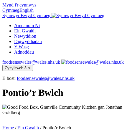
Mynd i'r cynnwys
Cymraeg
English
Synnwyr Bwyd Cymraeg
Amdanom Ni
Ein Gwaith
Newyddion
Digwyddiadau
Y Wasg
Adnoddau
foodsensewales@wales.nhs.uk
Cysylltwch â ni
E-bost:
foodsensewales@wales.nhs.uk
Pontio’r Bwlch
Home
/
Ein Gwaith
/
Pontio’r Bwlch