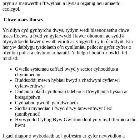
prynu a manwerthu ffrwythau a llysiau organig neu amaeth-
ecolegol.
Chwe maes ffocws
Yn dilyn cyd-gynhyrchu dwys, rydym wedi blaenoriaethu chwe
maes ffocws, a fydd yn gyfarwydd i lawer ohonom, ac sydd â
blynyddoedd lawer o waith eirioli ac ymgyrchu y tu ôl iddynt. Ein
her yw datblygu tystiolaeth o’n cynlluniau peilot ar gyfer cyfres o
ofynion polisi a chytuno ar naratif i’n helpu i bontio’r bwlch fel
mudiad.
Gwella systemau caffael bwyd y sector cyhoeddus a
chymunedau
Buddsoddi mewn hybiau bwyd a chadwyni cyflenwi
cyfanwerthwyr
Dadlau o blaid cynlluniau talebau a ffrwythau a llysiau ar
bresgripsiwn
Cydnabod gwerth garddwriaeth
Sicrhau mynediad i fwyd drwy fanwerthwyr lleol
(annibynnol)
Hyrwyddo Cyflog Byw Gwirioneddol yn y byd ffermio a thu
hwnt
I gael rhagor o wybodaeth ac i gofrestru ar gyfer newyddion a