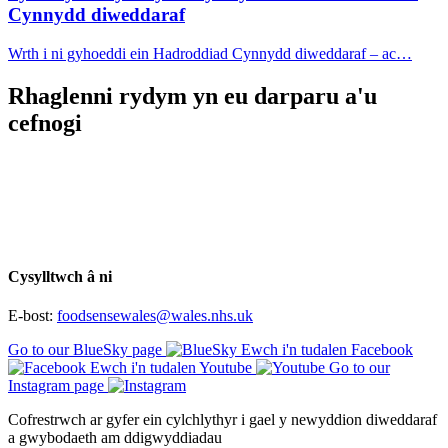
Cynnydd diweddaraf
Wrth i ni gyhoeddi ein Hadroddiad Cynnydd diweddaraf – ac…
Rhaglenni rydym yn eu darparu a'u
cefnogi
Cysylltwch â ni
E-bost:
foodsensewales@wales.nhs.uk
Go to our BlueSky page
Ewch i'n tudalen Facebook
Ewch i'n tudalen Youtube
Go to our
Instagram page
Cofrestrwch ar gyfer ein cylchlythyr i gael y newyddion diweddaraf
a gwybodaeth am ddigwyddiadau