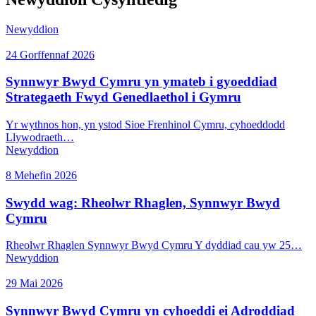
Newyddion
24 Gorffennaf 2026
Synnwyr Bwyd Cymru yn ymateb i gyoeddiad
Strategaeth Fwyd Genedlaethol i Gymru
Yr wythnos hon, yn ystod Sioe Frenhinol Cymru, cyhoeddodd
Llywodraeth…
Newyddion
8 Mehefin 2026
Swydd wag: Rheolwr Rhaglen, Synnwyr Bwyd
Cymru
Rheolwr Rhaglen Synnwyr Bwyd Cymru Y dyddiad cau yw 25…
Newyddion
29 Mai 2026
Synnwyr Bwyd Cymru yn cyhoeddi ei Adroddiad