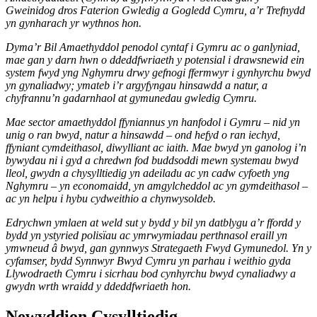
Gweinidog dros Faterion Gwledig a Gogledd Cymru, a’r Trefnydd
yn gynharach yr wythnos hon.
Dyma’r Bil Amaethyddol penodol cyntaf i Gymru ac o ganlyniad,
mae gan y darn hwn o ddeddfwriaeth y potensial i drawsnewid ein
system fwyd yng Nghymru drwy gefnogi ffermwyr i gynhyrchu bwyd
yn gynaliadwy; ymateb i’r argyfyngau hinsawdd a natur, a
chyfrannu’n gadarnhaol at gymunedau gwledig Cymru.
Mae sector amaethyddol ffyniannus yn hanfodol i Gymru – nid yn
unig o ran bwyd, natur a hinsawdd – ond hefyd o ran iechyd,
ffyniant cymdeithasol, diwylliant ac iaith. Mae bwyd yn ganolog i’n
bywydau ni i gyd a chredwn fod buddsoddi mewn systemau bwyd
lleol, gwydn a chysylltiedig yn adeiladu ac yn cadw cyfoeth yng
Nghymru – yn economaidd, yn amgylcheddol ac yn gymdeithasol –
ac yn helpu i hybu cydweithio a chynwysoldeb.
Edrychwn ymlaen at weld sut y bydd y bil yn datblygu a’r ffordd y
bydd yn ystyried polisïau ac ymrwymiadau perthnasol eraill yn
ymwneud â bwyd, gan gynnwys Strategaeth Fwyd Gymunedol. Yn y
cyfamser, bydd Synnwyr Bwyd Cymru yn parhau i weithio gyda
Llywodraeth Cymru i sicrhau bod cynhyrchu bwyd cynaliadwy a
gwydn wrth wraidd y ddeddfwriaeth hon.
Newyddion Cysylltiedig