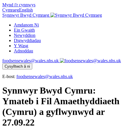
Mynd i'r cynnwys
Cymraeg
English
Synnwyr Bwyd Cymraeg
Amdanom Ni
Ein Gwaith
Newyddion
Digwyddiadau
Y Wasg
Adnoddau
foodsensewales@wales.nhs.uk
Cysylltwch â ni
E-bost:
foodsensewales@wales.nhs.uk
Synnwyr Bwyd Cymru:
Ymateb i Fil Amaethyddiaeth
(Cymru) a gyflwynwyd ar
27.09.22