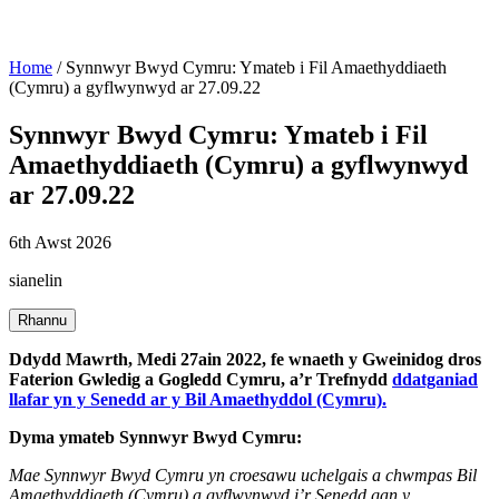
Home
/
Synnwyr Bwyd Cymru: Ymateb i Fil Amaethyddiaeth
(Cymru) a gyflwynwyd ar 27.09.22
Synnwyr Bwyd Cymru: Ymateb i Fil
Amaethyddiaeth (Cymru) a gyflwynwyd
ar 27.09.22
6th Awst 2026
sianelin
Rhannu
Ddydd Mawrth, Medi 27ain 2022, fe wnaeth y Gweinidog dros
Faterion Gwledig a Gogledd Cymru, a’r Trefnydd
ddatganiad
llafar yn y Senedd ar y Bil Amaethyddol (Cymru).
Dyma ymateb Synnwyr Bwyd Cymru:
Mae Synnwyr Bwyd Cymru yn croesawu uchelgais a chwmpas Bil
Amaethyddiaeth (Cymru) a gyflwynwyd i’r Senedd gan y