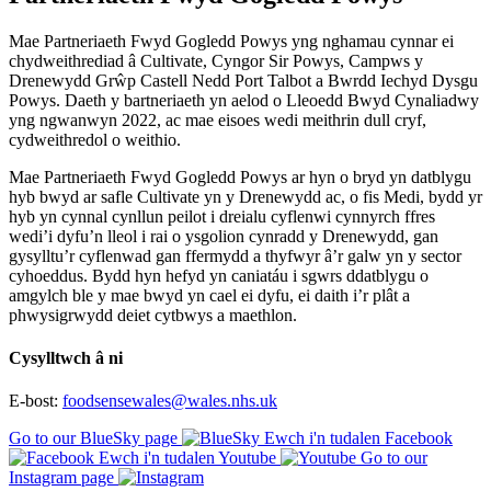
Mae Partneriaeth Fwyd Gogledd Powys yng nghamau cynnar ei
chydweithrediad â Cultivate, Cyngor Sir Powys, Campws y
Drenewydd Grŵp Castell Nedd Port Talbot a Bwrdd Iechyd Dysgu
Powys. Daeth y bartneriaeth yn aelod o Lleoedd Bwyd Cynaliadwy
yng ngwanwyn 2022, ac mae eisoes wedi meithrin dull cryf,
cydweithredol o weithio.
Mae Partneriaeth Fwyd Gogledd Powys ar hyn o bryd yn datblygu
hyb bwyd ar safle Cultivate yn y Drenewydd ac, o fis Medi, bydd yr
hyb yn cynnal cynllun peilot i dreialu cyflenwi cynnyrch ffres
wedi’i dyfu’n lleol i rai o ysgolion cynradd y Drenewydd, gan
gysylltu’r cyflenwad gan ffermydd a thyfwyr â’r galw yn y sector
cyhoeddus. Bydd hyn hefyd yn caniatáu i sgwrs ddatblygu o
amgylch ble y mae bwyd yn cael ei dyfu, ei daith i’r plât a
phwysigrwydd deiet cytbwys a maethlon.
Cysylltwch â ni
E-bost:
foodsensewales@wales.nhs.uk
Go to our BlueSky page
Ewch i'n tudalen Facebook
Ewch i'n tudalen Youtube
Go to our
Instagram page