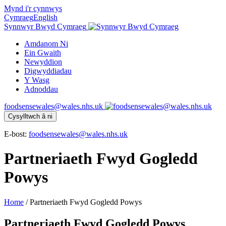
Mynd i'r cynnwys
Cymraeg
English
Synnwyr Bwyd Cymraeg
Amdanom Ni
Ein Gwaith
Newyddion
Digwyddiadau
Y Wasg
Adnoddau
foodsensewales@wales.nhs.uk
Cysylltwch â ni
E-bost:
foodsensewales@wales.nhs.uk
Partneriaeth Fwyd Gogledd
Powys
Home
/
Partneriaeth Fwyd Gogledd Powys
Partneriaeth Fwyd Gogledd Powys