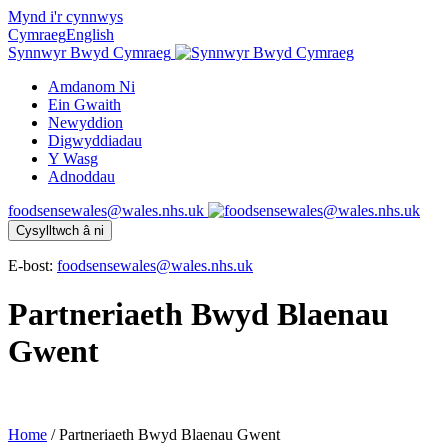
Mynd i'r cynnwys
Cymraeg
English
Synnwyr Bwyd Cymraeg
Amdanom Ni
Ein Gwaith
Newyddion
Digwyddiadau
Y Wasg
Adnoddau
foodsensewales@wales.nhs.uk
Cysylltwch â ni
E-bost:
foodsensewales@wales.nhs.uk
Partneriaeth Bwyd Blaenau
Gwent
Home
/
Partneriaeth Bwyd Blaenau Gwent