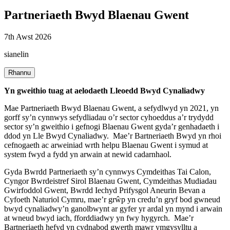
Partneriaeth Bwyd Blaenau Gwent
7th Awst 2026
sianelin
Rhannu
Yn gweithio tuag at aelodaeth Lleoedd Bwyd Cynaliadwy
Mae Partneriaeth Bwyd Blaenau Gwent, a sefydlwyd yn 2021, yn
gorff sy’n cynnwys sefydliadau o’r sector cyhoeddus a’r trydydd
sector sy’n gweithio i gefnogi Blaenau Gwent gyda’r genhadaeth i
ddod yn Lle Bwyd Cynaliadwy. Mae’r Bartneriaeth Bwyd yn rhoi
cefnogaeth ac arweiniad wrth helpu Blaenau Gwent i symud at
system fwyd a fydd yn arwain at newid cadarnhaol.
Gyda Bwrdd Partneriaeth sy’n cynnwys Cymdeithas Tai Calon,
Cyngor Bwrdeistref Sirol Blaenau Gwent, Cymdeithas Mudiadau
Gwirfoddol Gwent, Bwrdd Iechyd Prifysgol Aneurin Bevan a
Cyfoeth Naturiol Cymru, mae’r grŵp yn credu’n gryf bod gwneud
bwyd cynaliadwy’n ganolbwynt ar gyfer yr ardal yn mynd i arwain
at wneud bwyd iach, fforddiadwy yn fwy hygyrch. Mae’r
Bartneriaeth hefyd yn cydnabod gwerth mawr ymgysylltu a