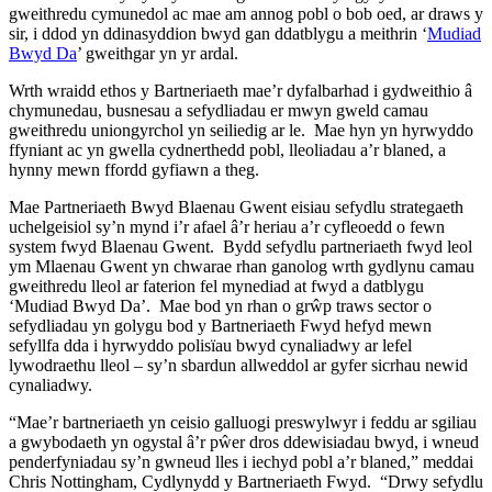
gweithredu cymunedol ac mae am annog pobl o bob oed, ar draws y
sir, i ddod yn ddinasyddion bwyd gan ddatblygu a meithrin ‘
Mudiad
Bwyd Da
’ gweithgar yn yr ardal.
Wrth wraidd ethos y Bartneriaeth mae’r dyfalbarhad i gydweithio â
chymunedau, busnesau a sefydliadau er mwyn gweld camau
gweithredu uniongyrchol yn seiliedig ar le. Mae hyn yn hyrwyddo
ffyniant ac yn gwella cydnerthedd pobl, lleoliadau a’r blaned, a
hynny mewn ffordd gyfiawn a theg.
Mae Partneriaeth Bwyd Blaenau Gwent eisiau sefydlu strategaeth
uchelgeisiol sy’n mynd i’r afael â’r heriau a’r cyfleoedd o fewn
system fwyd Blaenau Gwent. Bydd sefydlu partneriaeth fwyd leol
ym Mlaenau Gwent yn chwarae rhan ganolog wrth gydlynu camau
gweithredu lleol ar faterion fel mynediad at fwyd a datblygu
‘Mudiad Bwyd Da’. Mae bod yn rhan o grŵp traws sector o
sefydliadau yn golygu bod y Bartneriaeth Fwyd hefyd mewn
sefyllfa dda i hyrwyddo polisïau bwyd cynaliadwy ar lefel
lywodraethu lleol – sy’n sbardun allweddol ar gyfer sicrhau newid
cynaliadwy.
“Mae’r bartneriaeth yn ceisio galluogi preswylwyr i feddu ar sgiliau
a gwybodaeth yn ogystal â’r pŵer dros ddewisiadau bwyd, i wneud
penderfyniadau sy’n gwneud lles i iechyd pobl a’r blaned,” meddai
Chris Nottingham, Cydlynydd y Bartneriaeth Fwyd. “Drwy sefydlu