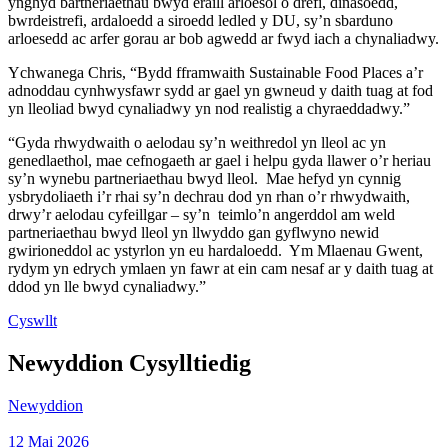
ynghyd bartneriaethau bwyd eraill arloesol o drefi, dinasoedd,
bwrdeistrefi, ardaloedd a siroedd ledled y DU, sy’n sbarduno
arloesedd ac arfer gorau ar bob agwedd ar fwyd iach a chynaliadwy.
Ychwanega Chris, “Bydd fframwaith Sustainable Food Places a’r
adnoddau cynhwysfawr sydd ar gael yn gwneud y daith tuag at fod
yn lleoliad bwyd cynaliadwy yn nod realistig a chyraeddadwy.”
“Gyda rhwydwaith o aelodau sy’n weithredol yn lleol ac yn
genedlaethol, mae cefnogaeth ar gael i helpu gyda llawer o’r heriau
sy’n wynebu partneriaethau bwyd lleol. Mae hefyd yn cynnig
ysbrydoliaeth i’r rhai sy’n dechrau dod yn rhan o’r rhwydwaith,
drwy’r aelodau cyfeillgar – sy’n teimlo’n angerddol am weld
partneriaethau bwyd lleol yn llwyddo gan gyflwyno newid
gwirioneddol ac ystyrlon yn eu hardaloedd. Ym Mlaenau Gwent,
rydym yn edrych ymlaen yn fawr at ein cam nesaf ar y daith tuag at
ddod yn lle bwyd cynaliadwy.”
Cyswllt
Newyddion Cysylltiedig
Newyddion
12 Mai 2026