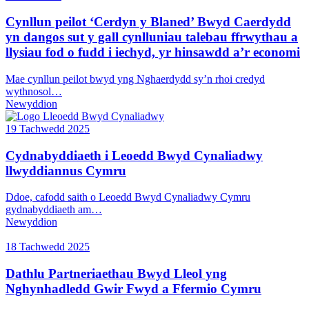
Cynllun peilot ‘Cerdyn y Blaned’ Bwyd Caerdydd
yn dangos sut y gall cynlluniau talebau ffrwythau a
llysiau fod o fudd i iechyd, yr hinsawdd a’r economi
Mae cynllun peilot bwyd yng Nghaerdydd sy’n rhoi credyd
wythnosol…
Newyddion
19 Tachwedd 2025
Cydnabyddiaeth i Leoedd Bwyd Cynaliadwy
llwyddiannus Cymru
Ddoe, cafodd saith o Leoedd Bwyd Cynaliadwy Cymru
gydnabyddiaeth am…
Newyddion
18 Tachwedd 2025
Dathlu Partneriaethau Bwyd Lleol yng
Nghynhadledd Gwir Fwyd a Ffermio Cymru