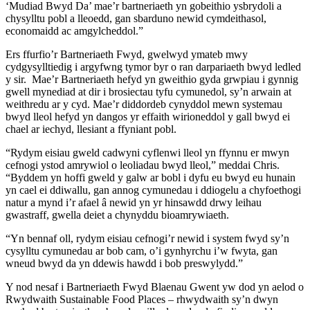
‘Mudiad Bwyd Da’ mae’r bartneriaeth yn gobeithio ysbrydoli a
chysylltu pobl a lleoedd, gan sbarduno newid cymdeithasol,
economaidd ac amgylcheddol.”
Ers ffurfio’r Bartneriaeth Fwyd, gwelwyd ymateb mwy
cydgysylltiedig i argyfwng tymor byr o ran darpariaeth bwyd ledled
y sir. Mae’r Bartneriaeth hefyd yn gweithio gyda grwpiau i gynnig
gwell mynediad at dir i brosiectau tyfu cymunedol, sy’n arwain at
weithredu ar y cyd. Mae’r diddordeb cynyddol mewn systemau
bwyd lleol hefyd yn dangos yr effaith wirioneddol y gall bwyd ei
chael ar iechyd, llesiant a ffyniant pobl.
“Rydym eisiau gweld cadwyni cyflenwi lleol yn ffynnu er mwyn
cefnogi ystod amrywiol o leoliadau bwyd lleol,” meddai Chris.
“Byddem yn hoffi gweld y galw ar bobl i dyfu eu bwyd eu hunain
yn cael ei ddiwallu, gan annog cymunedau i ddiogelu a chyfoethogi
natur a mynd i’r afael â newid yn yr hinsawdd drwy leihau
gwastraff, gwella deiet a chynyddu bioamrywiaeth.
“Yn bennaf oll, rydym eisiau cefnogi’r newid i system fwyd sy’n
cysylltu cymunedau ar bob cam, o’i gynhyrchu i’w fwyta, gan
wneud bwyd da yn ddewis hawdd i bob preswylydd.”
Y nod nesaf i Bartneriaeth Fwyd Blaenau Gwent yw dod yn aelod o
Rwydwaith Sustainable Food Places – rhwydwaith sy’n dwyn