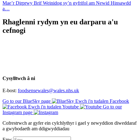
Mae’r Dirprwy Brif Weinidog sy’n gyfrifol am Newid Hinsawdd
a…
Rhaglenni rydym yn eu darparu a'u
cefnogi
Cysylltwch â ni
E-bost:
foodsensewales@wales.nhs.uk
Go to our BlueSky page
Ewch i'n tudalen Facebook
Ewch i'n tudalen Youtube
Go to our
Instagram page
Cofrestrwch ar gyfer ein cylchlythyr i gael y newyddion diweddaraf
a gwybodaeth am ddigwyddiadau
Enw